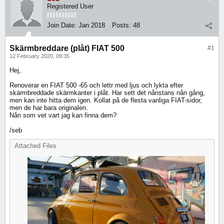
Registered User
Join Date:
Jan 2018
Posts:
48
Skärmbreddare (plåt) FIAT 500
#1
12 February 2020, 09:35
Hej,
Renoverar en FIAT 500 -65 och lettr med ljus och lykta efter
skärmbreddade skärmkanter i plåt. Har sett det nånstans nån gång,
men kan inte hitta dem igen. Kollat på de flesta vanliga FIAT-sidor,
men de har bara originalen.
Nån som vet vart jag kan finna dem?
/seb
Attached Files